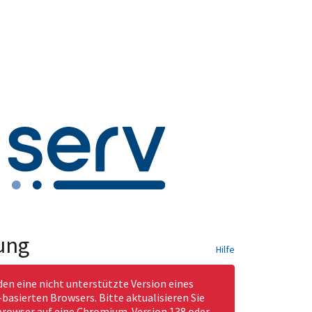
ung
Hilfe
den eine nicht unterstützte Version eines
asierten Browsers. Bitte aktualisieren Sie
rowser auf eine Chromium-Version 138 oder